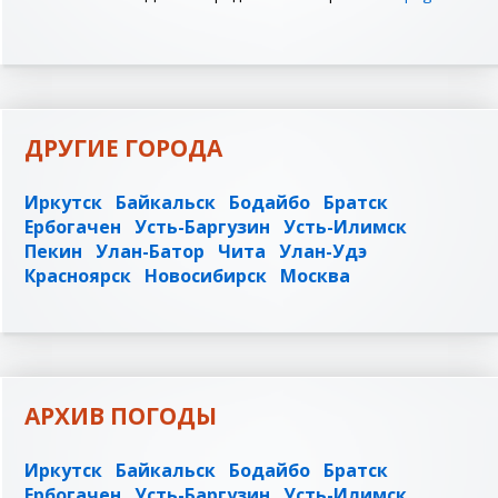
ДРУГИЕ ГОРОДА
Иркутск
Байкальск
Бодайбо
Братск
Ербогачен
Усть-Баргузин
Усть-Илимск
Пекин
Улан-Батор
Чита
Улан-Удэ
Красноярск
Новосибирск
Москва
АРХИВ ПОГОДЫ
Иркутск
Байкальск
Бодайбо
Братск
Ербогачен
Усть-Баргузин
Усть-Илимск