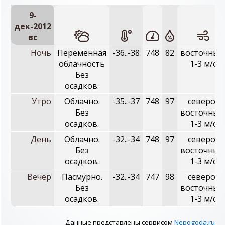
9-
дек-2012
вc
Ночь
Переменная
-36..-38
748
82
восточный
облачность
1-3 м/с
Без
осадков.
Утро
Облачно.
-35..-37
748
97
северо-
Без
восточный
осадков.
1-3 м/с
День
Облачно.
-32..-34
748
97
северо-
Без
восточный
осадков.
1-3 м/с
Вечер
Пасмурно.
-32..-34
747
98
северо-
Без
восточный
осадков.
1-3 м/с
Данные представлены сервисом
Nepogoda.ru