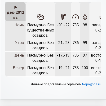
9-
дек-2012
вc
Ночь
Пасмурно. Без
-20..-22
735
98
западн
существенных
0-2 м
осадков.
Утро
Пасмурно. Без
-21..-23
736
99
западн
осадков.
0-2 м
День
Пасмурно. Без
-17..-19
735
97
восточн
осадков.
0-1 м
Вечер
Пасмурно. Без
-19..-21
735
100
восточн
осадков.
0-2 м
Данные представлены сервисом
Nepogoda.ru