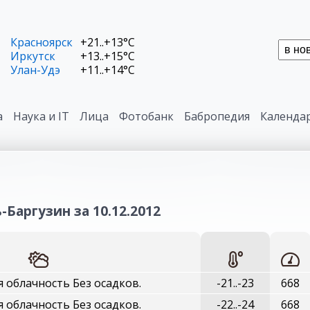
Красноярск
+21..+13°C
Иркутск
+13..+15°C
Улан-Удэ
+11..+14°C
а
Наука и IT
Лица
Фотобанк
Бабропедия
Календа
-Баргузин за 10.12.2012
 облачность Без осадков.
-21..-23
668
 облачность Без осадков.
-22..-24
668