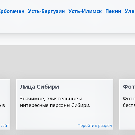
Ербогачен
Усть-Баргузин
Усть-Илимск
Пекин
Ула
Лица Сибири
Фот
Значимые, влиятельные и
Фото
 в
интересные персоны Сибири.
бесп
 сайт
Перейти в раздел