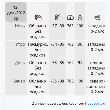
12-
дек-2012
ср
Ночь
Облачно.
-37..-39
763
100
западный,
Без
0-2 м/с
осадков.
Утро
Пасмурно.
-34..-36
762
96
западный,
Без
0-2 м/с
осадков.
День
Облачно.
-33..-35
762
94
северо-
Без
западный,
осадков.
0-2 м/с
Вечер
Облачно.
-36..-38
763
100
северо-
Без
восточный,
осадков.
0-2 м/с
Данные представлены сервисом
Nepogoda.ru