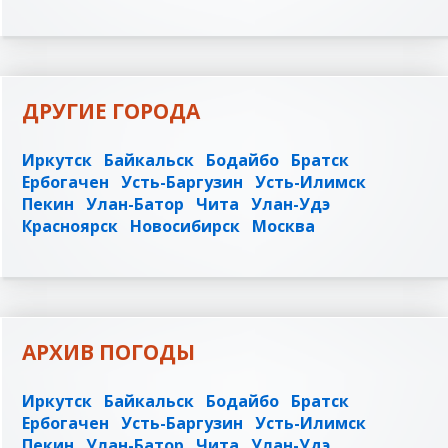
ДРУГИЕ ГОРОДА
Иркутск
Байкальск
Бодайбо
Братск
Ербогачен
Усть-Баргузин
Усть-Илимск
Пекин
Улан-Батор
Чита
Улан-Удэ
Красноярск
Новосибирск
Москва
АРХИВ ПОГОДЫ
Иркутск
Байкальск
Бодайбо
Братск
Ербогачен
Усть-Баргузин
Усть-Илимск
Пекин
Улан-Батор
Чита
Улан-Удэ