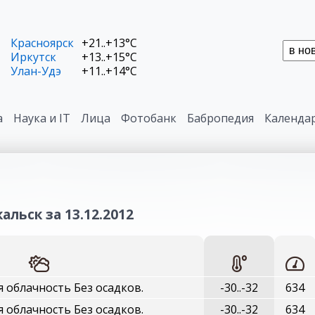
Красноярск
+21..+13°C
Иркутск
+13..+15°C
Улан-Удэ
+11..+14°C
а
Наука и IT
Лица
Фотобанк
Бабропедия
Календа
альск за 13.12.2012
 облачность Без осадков.
-30..-32
634
 облачность Без осадков.
-30..-32
634