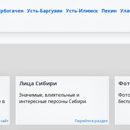
Ербогачен
Усть-Баргузин
Усть-Илимск
Пекин
Ула
Лица Сибири
Фот
Значимые, влиятельные и
Фото
 в
интересные персоны Сибири.
бесп
 сайт
Перейти в раздел