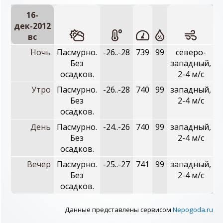
16-
дек-2012
вc
Ночь
Пасмурно.
-26..-28
739
99
северо-
Без
западный,
осадков.
2-4 м/с
Утро
Пасмурно.
-26..-28
740
99
западный,
Без
2-4 м/с
осадков.
День
Пасмурно.
-24..-26
740
99
западный,
Без
2-4 м/с
осадков.
Вечер
Пасмурно.
-25..-27
741
99
западный,
Без
2-4 м/с
осадков.
Данные представлены сервисом
Nepogoda.ru