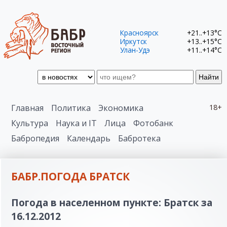
Красноярск
+21..+13°C
Иркутск
+13..+15°C
Улан-Удэ
+11..+14°C
Найти
Главная
Политика
Экономика
18+
Культура
Наука и IT
Лица
Фотобанк
Бабропедия
Календарь
Бабротека
БАБР.ПОГОДА БРАТСК
Погода в населенном пункте: Братск за
16.12.2012