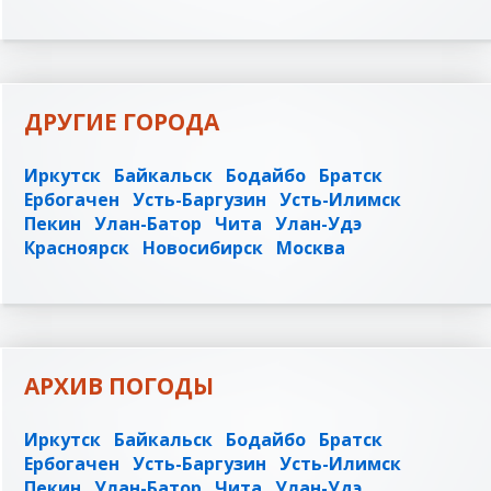
ДРУГИЕ ГОРОДА
Иркутск
Байкальск
Бодайбо
Братск
Ербогачен
Усть-Баргузин
Усть-Илимск
Пекин
Улан-Батор
Чита
Улан-Удэ
Красноярск
Новосибирск
Москва
АРХИВ ПОГОДЫ
Иркутск
Байкальск
Бодайбо
Братск
Ербогачен
Усть-Баргузин
Усть-Илимск
Пекин
Улан-Батор
Чита
Улан-Удэ