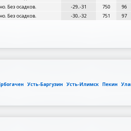
о. Без осадков.
-29..-31
750
96
о. Без осадков.
-30..-32
751
97
Ербогачен
Усть-Баргузин
Усть-Илимск
Пекин
Ула