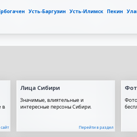
Ербогачен
Усть-Баргузин
Усть-Илимск
Пекин
Ула
Лица Сибири
Фот
Значимые, влиятельные и
Фото
 в
интересные персоны Сибири.
бесп
 сайт
Перейти в раздел