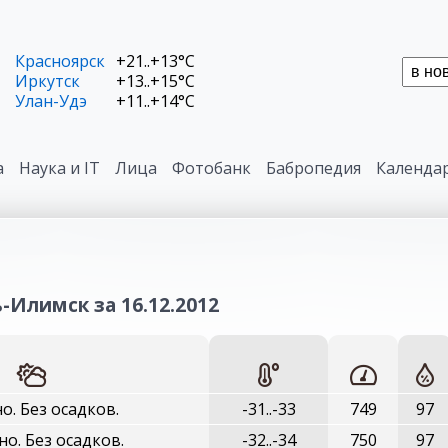
Красноярск
+21..+13°C
Иркутск
+13..+15°C
Улан-Удэ
+11..+14°C
а
Наука и IT
Лица
Фотобанк
Бабропедия
Календа
-Илимск за 16.12.2012
о. Без осадков.
-31..-33
749
97
о. Без осадков.
-32..-34
750
97