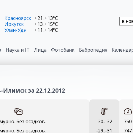
Красноярск
+21..+13°C
Иркутск
+13..+15°C
Улан-Удэ
+11..+14°C
а
Наука и IT
Лица
Фотобанк
Бабропедия
Календа
-Илимск за 22.12.2012
мурно. Без осадков.
-30..-32
750
мурно. Без осадков.
-29..-31
747