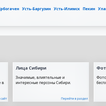
Ербогачен
Усть-Баргузин
Усть-Илимск
Пекин
Ула
Лица Сибири
Фот
Значимые, влиятельные и
Фото
 в
интересные персоны Сибири.
бесп
 сайт
Перейти в раздел