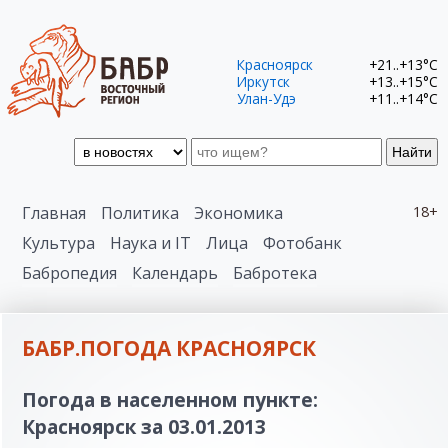
Красноярск
+21..+13°C
Иркутск
+13..+15°C
Улан-Удэ
+11..+14°C
Найти
Главная
Политика
Экономика
18+
Культура
Наука и IT
Лица
Фотобанк
Бабропедия
Календарь
Бабротека
БАБР.ПОГОДА КРАСНОЯРСК
Погода в населенном пункте:
Красноярск за 03.01.2013