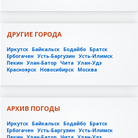
ДРУГИЕ ГОРОДА
Иркутск
Байкальск
Бодайбо
Братск
Ербогачен
Усть-Баргузин
Усть-Илимск
Пекин
Улан-Батор
Чита
Улан-Удэ
Красноярск
Новосибирск
Москва
АРХИВ ПОГОДЫ
Иркутск
Байкальск
Бодайбо
Братск
Ербогачен
Усть-Баргузин
Усть-Илимск
Пекин
Улан-Батор
Чита
Улан-Удэ