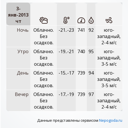
3-
янв-2013
чт
Ночь
Облачно.
-21..-23
741
92
юго-
Без
западный,
осадков.
2-4 м/с
Утро
Облачно.
-19..-21
740
95
юго-
Без
западный,
осадков.
3-5 м/с
День
Облачно.
-15..-17
739
94
юго-
Без
западный,
осадков.
3-5 м/с
Вечер
Облачно.
-17..-19
739
97
юго-
Без
западный,
осадков.
2-4 м/с
Данные представлены сервисом
Nepogoda.ru