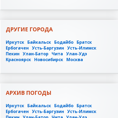
ДРУГИЕ ГОРОДА
Иркутск
Байкальск
Бодайбо
Братск
Ербогачен
Усть-Баргузин
Усть-Илимск
Пекин
Улан-Батор
Чита
Улан-Удэ
Красноярск
Новосибирск
Москва
АРХИВ ПОГОДЫ
Иркутск
Байкальск
Бодайбо
Братск
Ербогачен
Усть-Баргузин
Усть-Илимск
Пекин
Улан-Батор
Чита
Улан-Удэ