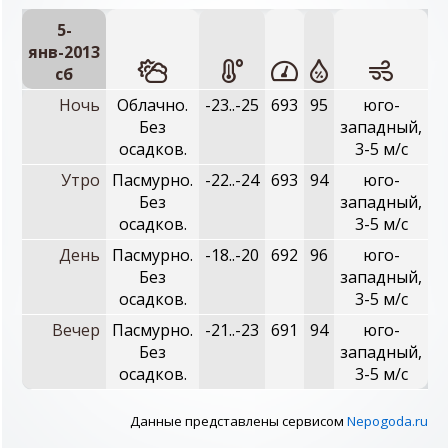
5-
янв-2013
сб
Ночь
Облачно.
-23..-25
693
95
юго-
Без
западный,
осадков.
3-5 м/с
Утро
Пасмурно.
-22..-24
693
94
юго-
Без
западный,
осадков.
3-5 м/с
День
Пасмурно.
-18..-20
692
96
юго-
Без
западный,
осадков.
3-5 м/с
Вечер
Пасмурно.
-21..-23
691
94
юго-
Без
западный,
осадков.
3-5 м/с
Данные представлены сервисом
Nepogoda.ru