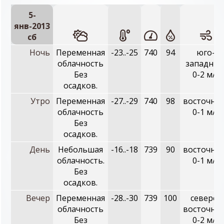
5-
янв-2013
сб
Ночь
Переменная
-23..-25
740
94
юго-
облачность
западный
Без
0-2 м/с
осадков.
Утро
Переменная
-27..-29
740
98
восточный
облачность
0-1 м/с
Без
осадков.
День
Небольшая
-16..-18
739
90
восточный
облачность.
0-1 м/с
Без
осадков.
Вечер
Переменная
-28..-30
739
100
северо-
облачность
восточный
Без
0-2 м/с