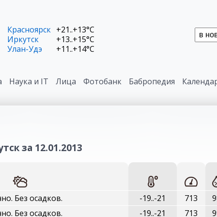
Красноярск
+21..+13°C
Иркутск
+13..+15°C
Улан-Удэ
+11..+14°C
а
Наука и IT
Лица
Фотобанк
Бабропедия
Календа
тск за 12.01.2013
но. Без осадков.
-19..-21
713
9
но. Без осадков.
-19..-21
713
9