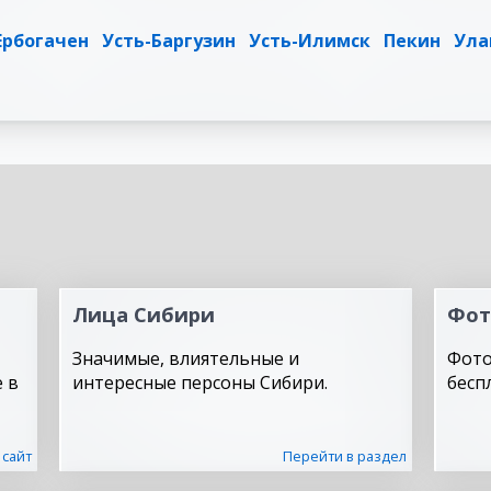
Ербогачен
Усть-Баргузин
Усть-Илимск
Пекин
Ула
Лица Сибири
Фот
Значимые, влиятельные и
Фото
 в
интересные персоны Сибири.
бесп
 сайт
Перейти в раздел