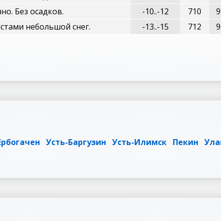
но. Без осадков.
-10..-12
710
9
стами небольшой снег.
-13..-15
712
9
Ербогачен
Усть-Баргузин
Усть-Илимск
Пекин
Ула