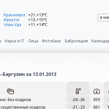
Красноярск
+21..+13°C
Иркутск
+13..+15°C
Улан-Удэ
+11..+14°C
а
Наука и IT
Лица
Фотобанк
Бабропедия
Календа
-Баргузин за 13.01.2013
но. Без осадков.
-24..-26
659
з существенных осадков.
-21..-23
661