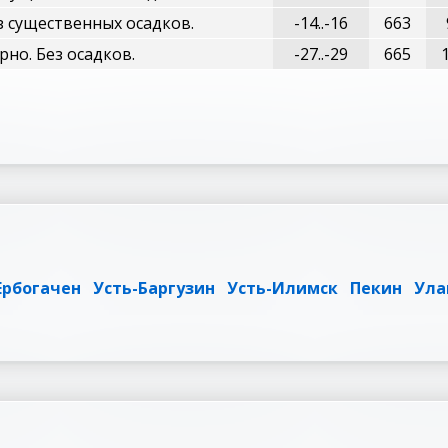
з существенных осадков.
-14..-16
663
рно. Без осадков.
-27..-29
665
Ербогачен
Усть-Баргузин
Усть-Илимск
Пекин
Ула