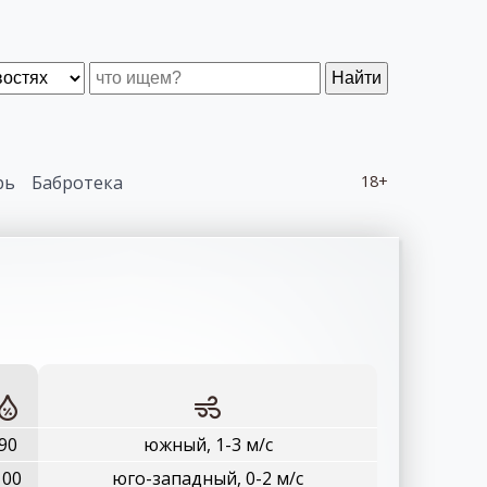
Найти
рь
Бабротека
18+
90
южный, 1-3 м/с
100
юго-западный, 0-2 м/с