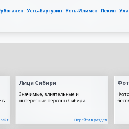
Ербогачен
Усть-Баргузин
Усть-Илимск
Пекин
Ула
Лица Сибири
Фот
Значимые, влиятельные и
Фото
 в
интересные персоны Сибири.
бесп
 сайт
Перейти в раздел