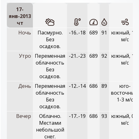
17-
янв-2013
чт
Ночь
Пасмурно.
-16..-18
689
91
южный, 1-3
Без
м/с
осадков.
Утро
Переменная
-21..-23
689
92
южный, 1-3
облачность
м/с
Без
осадков.
День
Переменная
-12..-14
686
89
юго-
облачность
восточный,
Без
1-3 м/с
осадков.
Вечер
Облачно.
-17..-19
686
93
южный, 0-2
Местами
м/с
небольшой
снег.