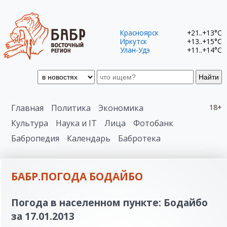
Красноярск
+21..+13°C
Иркутск
+13..+15°C
Улан-Удэ
+11..+14°C
Найти
Главная
Политика
Экономика
18+
Культура
Наука и IT
Лица
Фотобанк
Бабропедия
Календарь
Бабротека
БАБР.ПОГОДА БОДАЙБО
Погода в населенном пункте: Бодайбо
за 17.01.2013