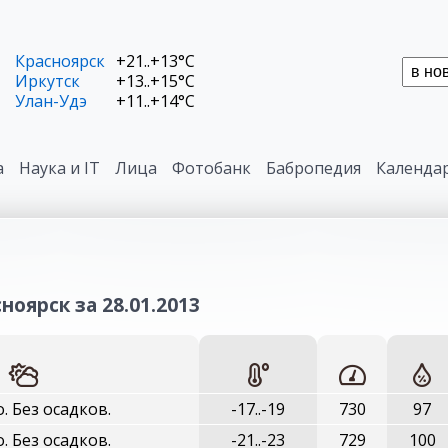
Красноярск
+21..+13°C
Иркутск
+13..+15°C
Улан-Удэ
+11..+14°C
а
Наука и IT
Лица
Фотобанк
Бабропедия
Календа
ноярск за 28.01.2013
. Без осадков.
-17..-19
730
97
. Без осадков.
-21..-23
729
100