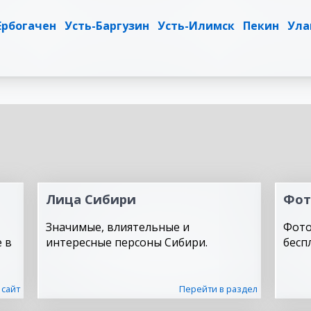
Ербогачен
Усть-Баргузин
Усть-Илимск
Пекин
Ула
Лица Сибири
Фот
Значимые, влиятельные и
Фото
 в
интересные персоны Сибири.
бесп
 сайт
Перейти в раздел