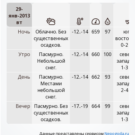
29-
янв-2013
вт
Ночь
Облачно. Без
-12..-14
659
97
юго-
существенных
восточн
осадков.
0-2 м/
Утро
Пасмурно.
-12..-14
660
100
север
Небольшой
западн
снег.
1-3 м/
День
Пасмурно.
-12..-14
662
93
север
Местами
западн
небольшой
2-4 м/
снег.
Вечер
Пасмурно. Без
-17..-19
664
99
север
существенных
западн
осадков.
1-3 м/
Данные представлены сервисом
Nepogoda.ru