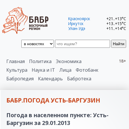
Красноярск
+21..+13°C
Иркутск
+13..+15°C
Улан-Удэ
+11..+14°C
Найти
Главная
Политика
Экономика
18+
Культура
Наука и IT
Лица
Фотобанк
Бабропедия
Календарь
Бабротека
БАБР.ПОГОДА УСТЬ-БАРГУЗИН
Погода в населенном пункте: Усть-
Баргузин за 29.01.2013