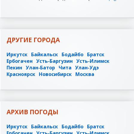
ДРУГИЕ ГОРОДА
Иркутск
Байкальск
Бодайбо
Братск
Ербогачен
Усть-Баргузин
Усть-Илимск
Пекин
Улан-Батор
Чита
Улан-Удэ
Красноярск
Новосибирск
Москва
АРХИВ ПОГОДЫ
Иркутск
Байкальск
Бодайбо
Братск
Ербогачен
Усть-Баргузин
Усть-Илимск