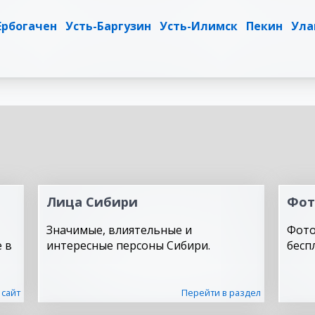
Ербогачен
Усть-Баргузин
Усть-Илимск
Пекин
Ула
Лица Сибири
Фот
Значимые, влиятельные и
Фото
 в
интересные персоны Сибири.
бесп
 сайт
Перейти в раздел