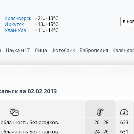
Красноярск
+21..+13°C
Иркутск
+13..+15°C
Улан-Удэ
+11..+14°C
а
Наука и IT
Лица
Фотобанк
Бабропедия
Календа
альск за 02.02.2013
облачность Без осадков.
-26..-28
633
облачность Без осадков.
-24..-26
631