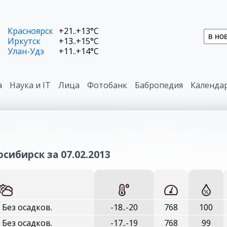
Красноярск
+21..+13°C
Иркутск
+13..+15°C
Улан-Удэ
+11..+14°C
а
Наука и IT
Лица
Фотобанк
Бабропедия
Календа
сибирск за 07.02.2013
 Без осадков.
-18..-20
768
100
 Без осадков.
-17..-19
768
99