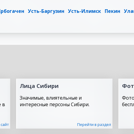
Ербогачен
Усть-Баргузин
Усть-Илимск
Пекин
Ула
Лица Сибири
Фот
Значимые, влиятельные и
Фото
 в
интересные персоны Сибири.
бесп
 сайт
Перейти в раздел