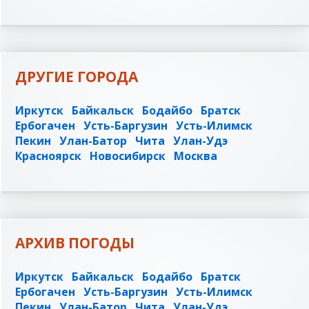
ДРУГИЕ ГОРОДА
Иркутск
Байкальск
Бодайбо
Братск
Ербогачен
Усть-Баргузин
Усть-Илимск
Пекин
Улан-Батор
Чита
Улан-Удэ
Красноярск
Новосибирск
Москва
АРХИВ ПОГОДЫ
Иркутск
Байкальск
Бодайбо
Братск
Ербогачен
Усть-Баргузин
Усть-Илимск
Пекин
Улан-Батор
Чита
Улан-Удэ