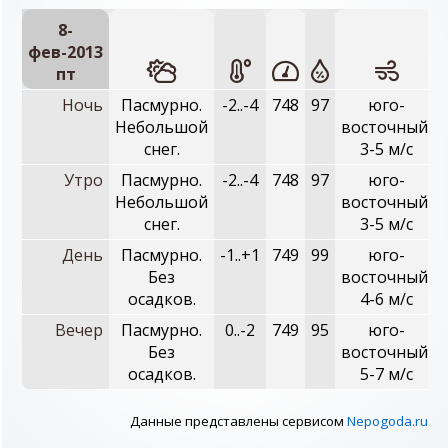
8-
фев-2013
пт
Ночь
Пасмурно.
-2..-4
748
97
юго-
Небольшой
восточный,
снег.
3-5 м/с
Утро
Пасмурно.
-2..-4
748
97
юго-
Небольшой
восточный,
снег.
3-5 м/с
День
Пасмурно.
-1..+1
749
99
юго-
Без
восточный,
осадков.
4-6 м/с
Вечер
Пасмурно.
0..-2
749
95
юго-
Без
восточный,
осадков.
5-7 м/с
Данные представлены сервисом
Nepogoda.ru