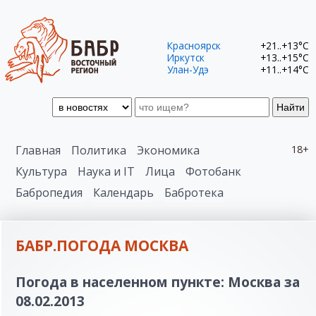
Красноярск
+21..+13°C
Иркутск
+13..+15°C
Улан-Удэ
+11..+14°C
Найти
Главная
Политика
Экономика
18+
Культура
Наука и IT
Лица
Фотобанк
Бабропедия
Календарь
Бабротека
БАБР.ПОГОДА МОСКВА
Погода в населенном пункте: Москва за
08.02.2013