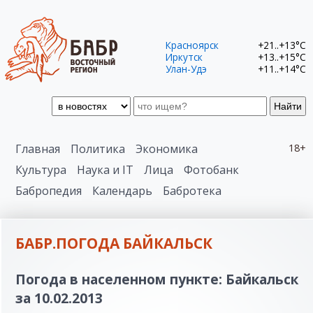
Красноярск
+21..+13°C
Иркутск
+13..+15°C
Улан-Удэ
+11..+14°C
Найти
Главная
Политика
Экономика
18+
Культура
Наука и IT
Лица
Фотобанк
Бабропедия
Календарь
Бабротека
БАБР.ПОГОДА БАЙКАЛЬСК
Погода в населенном пункте: Байкальск
за 10.02.2013