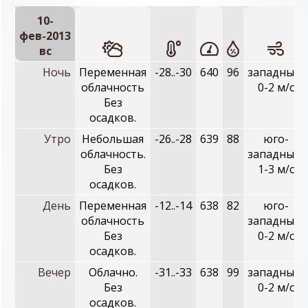
10-
фев-2013
вc
Ночь
Переменная
-28..-30
640
96
западный,
облачность
0-2 м/с
Без
осадков.
Утро
Небольшая
-26..-28
639
88
юго-
облачность.
западный,
Без
1-3 м/с
осадков.
День
Переменная
-12..-14
638
82
юго-
облачность
западный,
Без
0-2 м/с
осадков.
Вечер
Облачно.
-31..-33
638
99
западный,
Без
0-2 м/с
осадков.