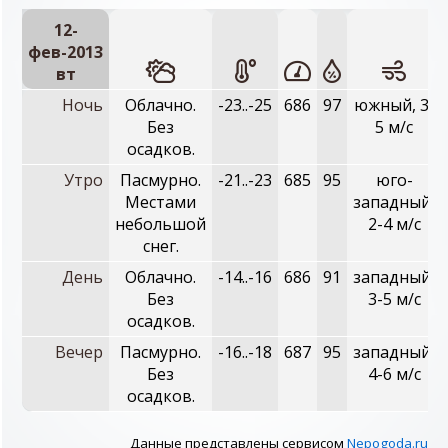
12-
фев-2013
вт
Ночь
Облачно.
-23..-25
686
97
южный, 3-
Без
5 м/с
осадков.
Утро
Пасмурно.
-21..-23
685
95
юго-
Местами
западный,
небольшой
2-4 м/с
снег.
День
Облачно.
-14..-16
686
91
западный,
Без
3-5 м/с
осадков.
Вечер
Пасмурно.
-16..-18
687
95
западный,
Без
4-6 м/с
осадков.
Данные представлены сервисом
Nepogoda.ru