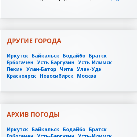
ДРУГИЕ ГОРОДА
Иркутск
Байкальск
Бодайбо
Братск
Ербогачен
Усть-Баргузин
Усть-Илимск
Пекин
Улан-Батор
Чита
Улан-Удэ
Красноярск
Новосибирск
Москва
АРХИВ ПОГОДЫ
Иркутск
Байкальск
Бодайбо
Братск
Ербогачен
Усть-Баргузин
Усть-Илимск