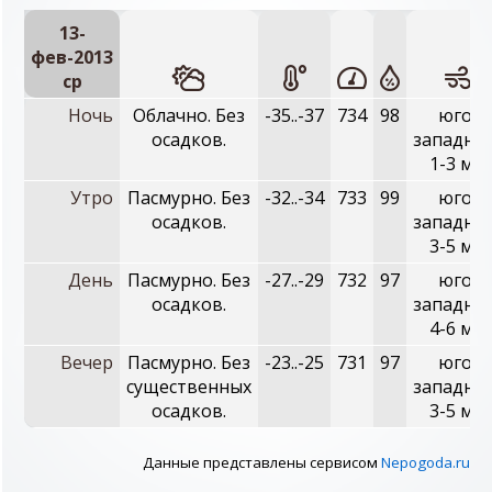
13-
фев-2013
ср
Ночь
Облачно. Без
-35..-37
734
98
юго-
осадков.
западны
1-3 м/с
Утро
Пасмурно. Без
-32..-34
733
99
юго-
осадков.
западны
3-5 м/с
День
Пасмурно. Без
-27..-29
732
97
юго-
осадков.
западны
4-6 м/с
Вечер
Пасмурно. Без
-23..-25
731
97
юго-
существенных
западны
осадков.
3-5 м/с
Данные представлены сервисом
Nepogoda.ru