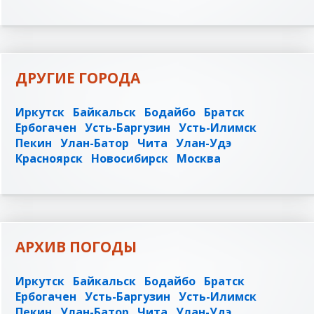
ДРУГИЕ ГОРОДА
Иркутск
Байкальск
Бодайбо
Братск
Ербогачен
Усть-Баргузин
Усть-Илимск
Пекин
Улан-Батор
Чита
Улан-Удэ
Красноярск
Новосибирск
Москва
АРХИВ ПОГОДЫ
Иркутск
Байкальск
Бодайбо
Братск
Ербогачен
Усть-Баргузин
Усть-Илимск
Пекин
Улан-Батор
Чита
Улан-Удэ