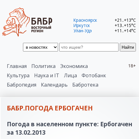
Красноярск
+21..+13°C
Иркутск
+13..+15°C
Улан-Удэ
+11..+14°C
Найти
Главная
Политика
Экономика
18+
Культура
Наука и IT
Лица
Фотобанк
Бабропедия
Календарь
Бабротека
БАБР.ПОГОДА ЕРБОГАЧЕН
Погода в населенном пункте: Ербогачен
за 13.02.2013