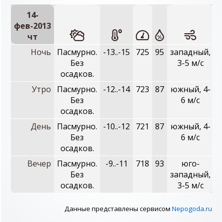
14-
фев-2013
чт
Ночь
Пасмурно.
-13..-15
725
95
западный,
Без
3-5 м/с
осадков.
Утро
Пасмурно.
-12..-14
723
87
южный, 4-
Без
6 м/с
осадков.
День
Пасмурно.
-10..-12
721
87
южный, 4-
Без
6 м/с
осадков.
Вечер
Пасмурно.
-9..-11
718
93
юго-
Без
западный,
осадков.
3-5 м/с
Данные представлены сервисом
Nepogoda.ru