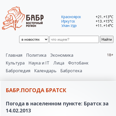
Красноярск
+21..+13°C
Иркутск
+13..+15°C
Улан-Удэ
+11..+14°C
Найти
Главная
Политика
Экономика
18+
Культура
Наука и IT
Лица
Фотобанк
Бабропедия
Календарь
Бабротека
БАБР.ПОГОДА БРАТСК
Погода в населенном пункте: Братск за
14.02.2013