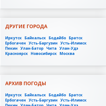
ДРУГИЕ ГОРОДА
Иркутск
Байкальск
Бодайбо
Братск
Ербогачен
Усть-Баргузин
Усть-Илимск
Пекин
Улан-Батор
Чита
Улан-Удэ
Красноярск
Новосибирск
Москва
АРХИВ ПОГОДЫ
Иркутск
Байкальск
Бодайбо
Братск
Ербогачен
Усть-Баргузин
Усть-Илимск
Пекин
Улан-Батор
Чита
Улан-Удэ