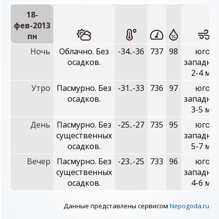
18-
фев-2013
пн
Ночь
Облачно. Без
-34..-36
737
98
юго-
осадков.
западны
2-4 м/с
Утро
Пасмурно. Без
-31..-33
736
97
юго-
осадков.
западны
3-5 м/с
День
Пасмурно. Без
-25..-27
735
95
юго-
существенных
западны
осадков.
5-7 м/с
Вечер
Пасмурно. Без
-23..-25
733
96
юго-
существенных
западны
осадков.
4-6 м/с
Данные представлены сервисом
Nepogoda.ru