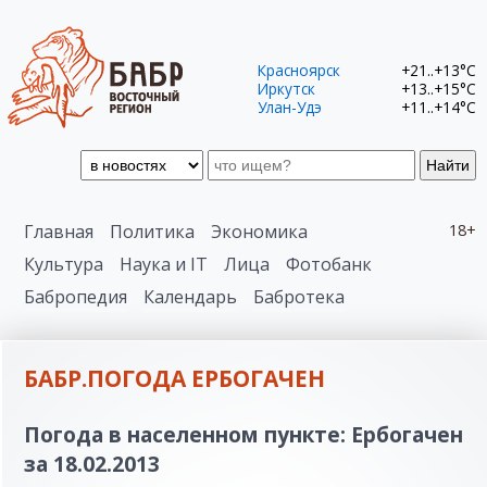
Красноярск
+21..+13°C
Иркутск
+13..+15°C
Улан-Удэ
+11..+14°C
Найти
Главная
Политика
Экономика
18+
Культура
Наука и IT
Лица
Фотобанк
Бабропедия
Календарь
Бабротека
БАБР.ПОГОДА ЕРБОГАЧЕН
Погода в населенном пункте: Ербогачен
за 18.02.2013