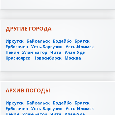
ДРУГИЕ ГОРОДА
Иркутск
Байкальск
Бодайбо
Братск
Ербогачен
Усть-Баргузин
Усть-Илимск
Пекин
Улан-Батор
Чита
Улан-Удэ
Красноярск
Новосибирск
Москва
АРХИВ ПОГОДЫ
Иркутск
Байкальск
Бодайбо
Братск
Ербогачен
Усть-Баргузин
Усть-Илимск
Пекин
Улан-Батор
Чита
Улан-Удэ