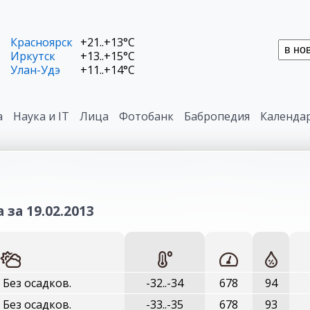
Красноярск
+21..+13°C
Иркутск
+13..+15°C
Улан-Удэ
+11..+14°C
а
Наука и IT
Лица
Фотобанк
Бабропедия
Календа
 за 19.02.2013
 Без осадков.
-32..-34
678
94
 Без осадков.
-33..-35
678
93