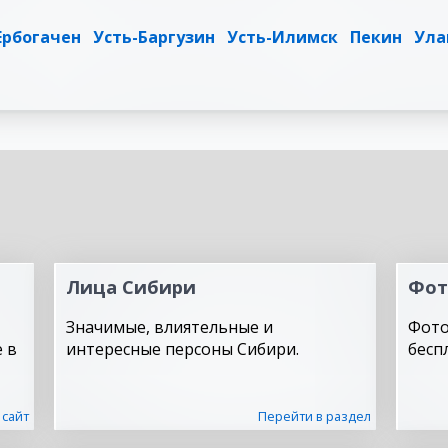
Ербогачен
Усть-Баргузин
Усть-Илимск
Пекин
Ула
Лица Сибири
Фот
Значимые, влиятельные и
Фото
 в
интересные персоны Сибири.
бесп
 сайт
Перейти в раздел