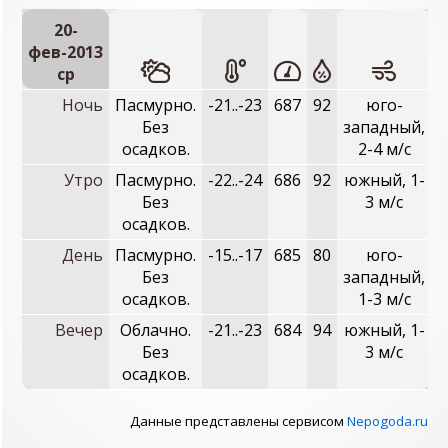
20-
фев-2013
ср
Ночь
Пасмурно.
-21..-23
687
92
юго-
Без
западный,
осадков.
2-4 м/с
Утро
Пасмурно.
-22..-24
686
92
южный, 1-
Без
3 м/с
осадков.
День
Пасмурно.
-15..-17
685
80
юго-
Без
западный,
осадков.
1-3 м/с
Вечер
Облачно.
-21..-23
684
94
южный, 1-
Без
3 м/с
осадков.
Данные представлены сервисом
Nepogoda.ru