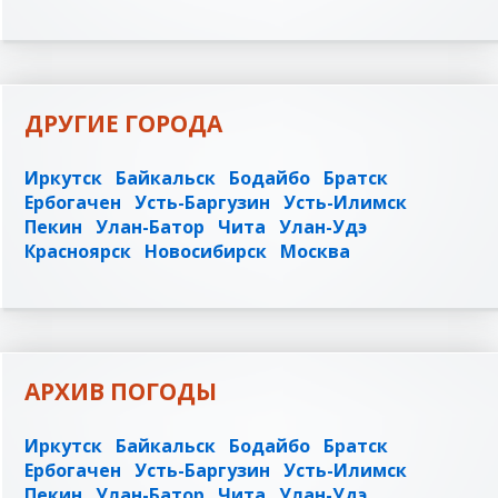
ДРУГИЕ ГОРОДА
Иркутск
Байкальск
Бодайбо
Братск
Ербогачен
Усть-Баргузин
Усть-Илимск
Пекин
Улан-Батор
Чита
Улан-Удэ
Красноярск
Новосибирск
Москва
АРХИВ ПОГОДЫ
Иркутск
Байкальск
Бодайбо
Братск
Ербогачен
Усть-Баргузин
Усть-Илимск
Пекин
Улан-Батор
Чита
Улан-Удэ