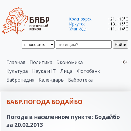
Красноярск
+21..+13°C
Иркутск
+13..+15°C
Улан-Удэ
+11..+14°C
Найти
Главная
Политика
Экономика
18+
Культура
Наука и IT
Лица
Фотобанк
Бабропедия
Календарь
Бабротека
БАБР.ПОГОДА БОДАЙБО
Погода в населенном пункте: Бодайбо
за 20.02.2013