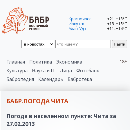
Красноярск
+21..+13°C
Иркутск
+13..+15°C
Улан-Удэ
+11..+14°C
Найти
Главная
Политика
Экономика
18+
Культура
Наука и IT
Лица
Фотобанк
Бабропедия
Календарь
Бабротека
БАБР.ПОГОДА ЧИТА
Погода в населенном пункте: Чита за
27.02.2013