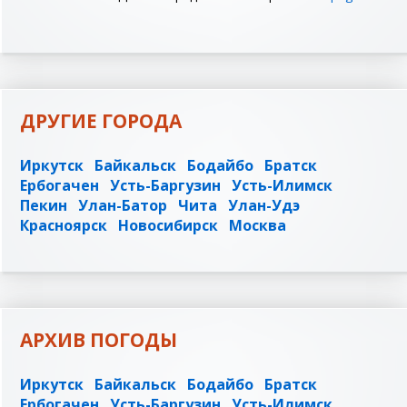
ДРУГИЕ ГОРОДА
Иркутск
Байкальск
Бодайбо
Братск
Ербогачен
Усть-Баргузин
Усть-Илимск
Пекин
Улан-Батор
Чита
Улан-Удэ
Красноярск
Новосибирск
Москва
АРХИВ ПОГОДЫ
Иркутск
Байкальск
Бодайбо
Братск
Ербогачен
Усть-Баргузин
Усть-Илимск