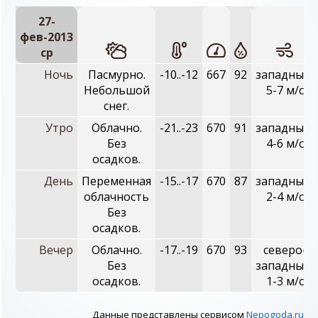
27-
фев-2013
ср
Ночь
Пасмурно.
-10..-12
667
92
западный,
Небольшой
5-7 м/с
снег.
Утро
Облачно.
-21..-23
670
91
западный,
Без
4-6 м/с
осадков.
День
Переменная
-15..-17
670
87
западный,
облачность
2-4 м/с
Без
осадков.
Вечер
Облачно.
-17..-19
670
93
северо-
Без
западный,
осадков.
1-3 м/с
Данные представлены сервисом
Nepogoda.ru