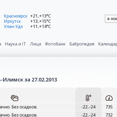
Красноярск
+21..+13°C
Иркутск
+13..+15°C
Улан-Удэ
+11..+14°C
а
Наука и IT
Лица
Фотобанк
Бабропедия
Календа
-Илимск за 27.02.2013
ачно. Без осадков.
-22..-24
735
ачно. Без осадков.
-22..-24
732