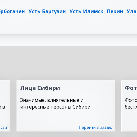
Ербогачен
Усть-Баргузин
Усть-Илимск
Пекин
Ула
Лица Сибири
Фот
Значимые, влиятельные и
Фото
 в
интересные персоны Сибири.
бесп
 сайт
Перейти в раздел