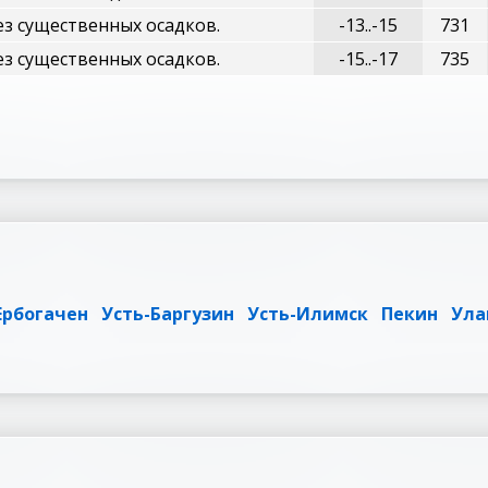
ез существенных осадков.
-13..-15
731
ез существенных осадков.
-15..-17
735
Ербогачен
Усть-Баргузин
Усть-Илимск
Пекин
Ула