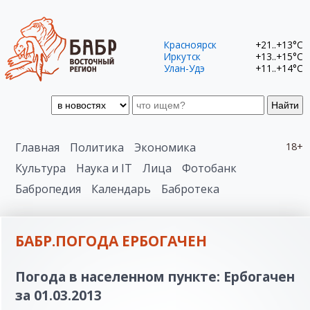
Красноярск
+21..+13°C
Иркутск
+13..+15°C
Улан-Удэ
+11..+14°C
Найти
Главная
Политика
Экономика
18+
Культура
Наука и IT
Лица
Фотобанк
Бабропедия
Календарь
Бабротека
БАБР.ПОГОДА ЕРБОГАЧЕН
Погода в населенном пункте: Ербогачен
за 01.03.2013