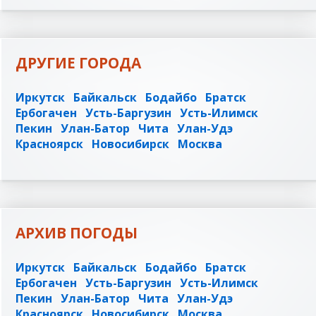
ДРУГИЕ ГОРОДА
Иркутск
Байкальск
Бодайбо
Братск
Ербогачен
Усть-Баргузин
Усть-Илимск
Пекин
Улан-Батор
Чита
Улан-Удэ
Красноярск
Новосибирск
Москва
АРХИВ ПОГОДЫ
Иркутск
Байкальск
Бодайбо
Братск
Ербогачен
Усть-Баргузин
Усть-Илимск
Пекин
Улан-Батор
Чита
Улан-Удэ
Красноярск
Новосибирск
Москва