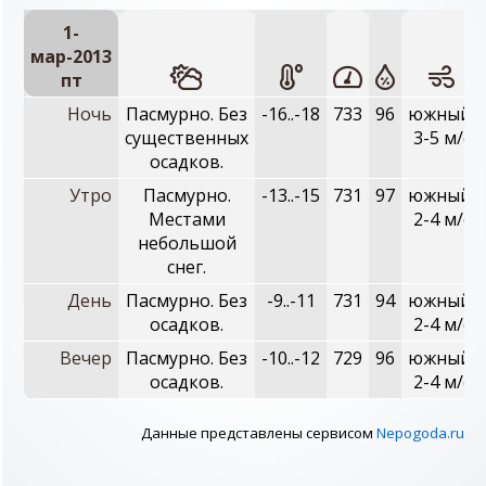
1-
мар-2013
пт
Ночь
Пасмурно. Без
-16..-18
733
96
южный,
существенных
3-5 м/с
осадков.
Утро
Пасмурно.
-13..-15
731
97
южный,
Местами
2-4 м/с
небольшой
снег.
День
Пасмурно. Без
-9..-11
731
94
южный,
осадков.
2-4 м/с
Вечер
Пасмурно. Без
-10..-12
729
96
южный,
осадков.
2-4 м/с
Данные представлены сервисом
Nepogoda.ru