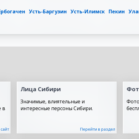
Ербогачен
Усть-Баргузин
Усть-Илимск
Пекин
Ула
Лица Сибири
Фот
Значимые, влиятельные и
Фото
 в
интересные персоны Сибири.
бесп
 сайт
Перейти в раздел