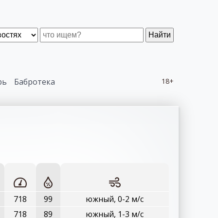
Найти
рь
Бабротека
18+
718
99
южный, 0-2 м/с
718
89
южный, 1-3 м/с