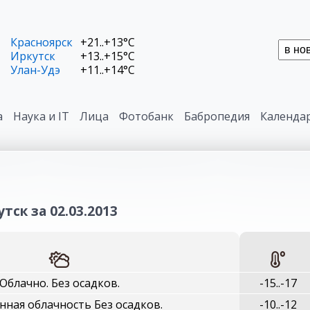
Красноярск
+21..+13°C
Иркутск
+13..+15°C
Улан-Удэ
+11..+14°C
а
Наука и IT
Лица
Фотобанк
Бабропедия
Календа
тск за 02.03.2013
Облачно. Без осадков.
-15..-17
ная облачность Без осадков.
-10..-12