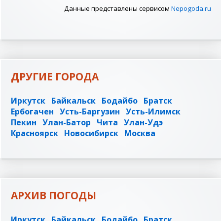
Данные представлены сервисом
Nepogoda.ru
ДРУГИЕ ГОРОДА
Иркутск
Байкальск
Бодайбо
Братск
Ербогачен
Усть-Баргузин
Усть-Илимск
Пекин
Улан-Батор
Чита
Улан-Удэ
Красноярск
Новосибирск
Москва
АРХИВ ПОГОДЫ
Иркутск
Байкальск
Бодайбо
Братск