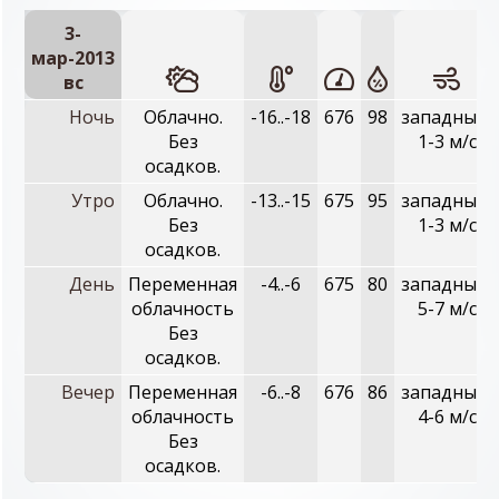
3-
мар-2013
вc
Ночь
Облачно.
-16..-18
676
98
западный,
Без
1-3 м/с
осадков.
Утро
Облачно.
-13..-15
675
95
западный,
Без
1-3 м/с
осадков.
День
Переменная
-4..-6
675
80
западный,
облачность
5-7 м/с
Без
осадков.
Вечер
Переменная
-6..-8
676
86
западный,
облачность
4-6 м/с
Без
осадков.