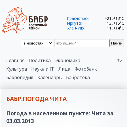
Красноярск
+21..+13°C
Иркутск
+13..+15°C
Улан-Удэ
+11..+14°C
Найти
Главная
Политика
Экономика
18+
Культура
Наука и IT
Лица
Фотобанк
Бабропедия
Календарь
Бабротека
БАБР.ПОГОДА ЧИТА
Погода в населенном пункте: Чита за
03.03.2013