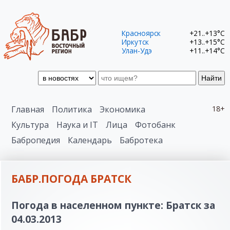
Красноярск
+21..+13°C
Иркутск
+13..+15°C
Улан-Удэ
+11..+14°C
Найти
Главная
Политика
Экономика
18+
Культура
Наука и IT
Лица
Фотобанк
Бабропедия
Календарь
Бабротека
БАБР.ПОГОДА БРАТСК
Погода в населенном пункте: Братск за
04.03.2013