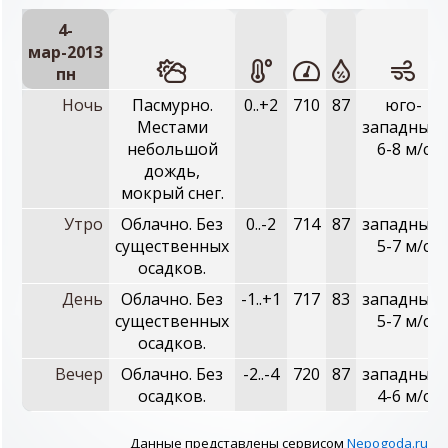
4-
мар-2013
пн
Ночь
Пасмурно.
0..+2
710
87
юго-
Местами
западный,
небольшой
6-8 м/с
дождь,
мокрый снег.
Утро
Облачно. Без
0..-2
714
87
западный,
существенных
5-7 м/с
осадков.
День
Облачно. Без
-1..+1
717
83
западный,
существенных
5-7 м/с
осадков.
Вечер
Облачно. Без
-2..-4
720
87
западный,
осадков.
4-6 м/с
Данные представлены сервисом
Nepogoda.ru