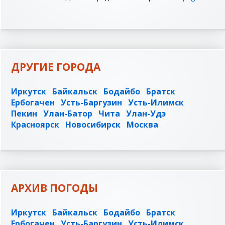
ДРУГИЕ ГОРОДА
Иркутск
Байкальск
Бодайбо
Братск
Ербогачен
Усть-Баргузин
Усть-Илимск
Пекин
Улан-Батор
Чита
Улан-Удэ
Красноярск
Новосибирск
Москва
АРХИВ ПОГОДЫ
Иркутск
Байкальск
Бодайбо
Братск
Ербогачен
Усть-Баргузин
Усть-Илимск