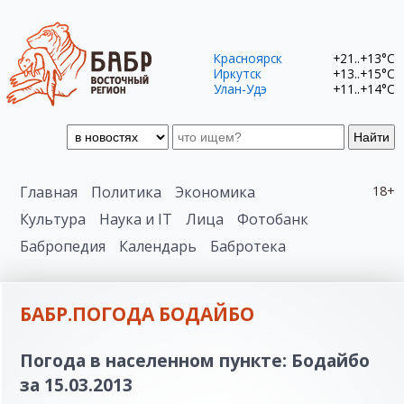
Красноярск
+21..+13°C
Иркутск
+13..+15°C
Улан-Удэ
+11..+14°C
Найти
Главная
Политика
Экономика
18+
Культура
Наука и IT
Лица
Фотобанк
Бабропедия
Календарь
Бабротека
БАБР.ПОГОДА БОДАЙБО
Погода в населенном пункте: Бодайбо
за 15.03.2013