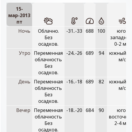
15-
мар-2013
пт
Ночь
Облачно.
-31..-33
688
100
юго-
Без
западный
осадков.
0-2 м/с
Утро
Переменная
-24..-26
689
94
южный, 0
облачность
м/с
Без
осадков.
День
Переменная
-16..-18
689
82
южный, 0
облачность
м/с
Без
осадков.
Вечер
Переменная
-18..-20
684
90
юго-
облачность
восточны
Без
2-4 м/с
осадков.