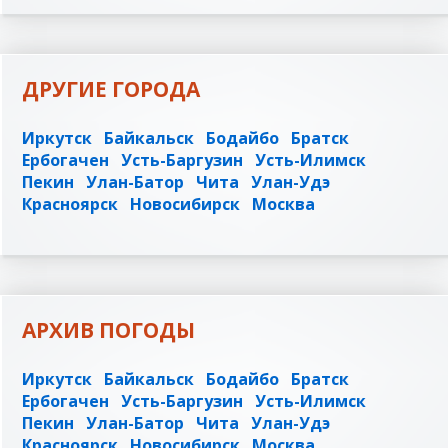
ДРУГИЕ ГОРОДА
Иркутск
Байкальск
Бодайбо
Братск
Ербогачен
Усть-Баргузин
Усть-Илимск
Пекин
Улан-Батор
Чита
Улан-Удэ
Красноярск
Новосибирск
Москва
АРХИВ ПОГОДЫ
Иркутск
Байкальск
Бодайбо
Братск
Ербогачен
Усть-Баргузин
Усть-Илимск
Пекин
Улан-Батор
Чита
Улан-Удэ
Красноярск
Новосибирск
Москва