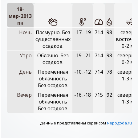
18-
мар-2013
пн
Ночь
Пасмурно. Без
-17..-19
714
98
северо
существенных
восточн
осадков.
0-2 м/с
Утро
Облачно. Без
-19..-21
714
98
северны
осадков.
0-2 м/с
День
Переменная
-10..-12
714
78
северны
облачность
1-3 м/с
Без осадков.
Вечер
Переменная
-16..-18
715
92
северны
облачность
1-3 м/с
Без осадков.
Данные представлены сервисом
Nepogoda.ru