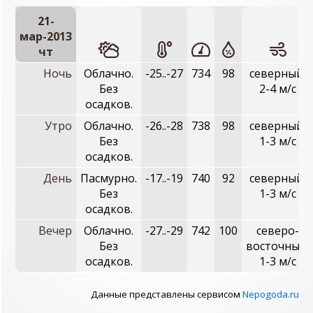
21-
мар-2013
чт
Ночь
Облачно.
-25..-27
734
98
северный,
Без
2-4 м/с
осадков.
Утро
Облачно.
-26..-28
738
98
северный,
Без
1-3 м/с
осадков.
День
Пасмурно.
-17..-19
740
92
северный,
Без
1-3 м/с
осадков.
Вечер
Облачно.
-27..-29
742
100
северо-
Без
восточный,
осадков.
1-3 м/с
Данные представлены сервисом
Nepogoda.ru