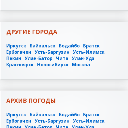
ДРУГИЕ ГОРОДА
Иркутск
Байкальск
Бодайбо
Братск
Ербогачен
Усть-Баргузин
Усть-Илимск
Пекин
Улан-Батор
Чита
Улан-Удэ
Красноярск
Новосибирск
Москва
АРХИВ ПОГОДЫ
Иркутск
Байкальск
Бодайбо
Братск
Ербогачен
Усть-Баргузин
Усть-Илимск
Пекин
Улан-Батор
Чита
Улан-Удэ