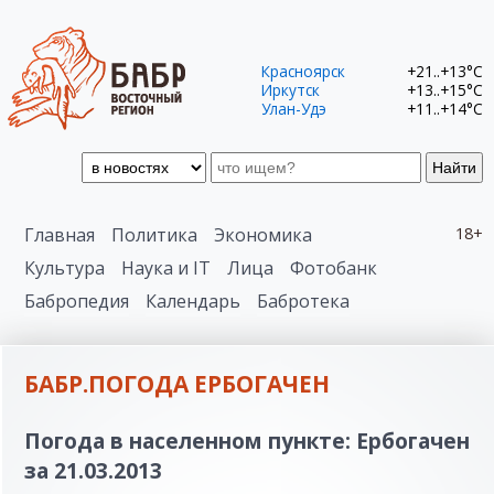
Красноярск
+21..+13°C
Иркутск
+13..+15°C
Улан-Удэ
+11..+14°C
Найти
Главная
Политика
Экономика
18+
Культура
Наука и IT
Лица
Фотобанк
Бабропедия
Календарь
Бабротека
БАБР.ПОГОДА ЕРБОГАЧЕН
Погода в населенном пункте: Ербогачен
за 21.03.2013