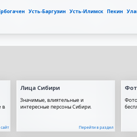
Ербогачен
Усть-Баргузин
Усть-Илимск
Пекин
Ула
Лица Сибири
Фот
Значимые, влиятельные и
Фото
 в
интересные персоны Сибири.
бесп
 сайт
Перейти в раздел