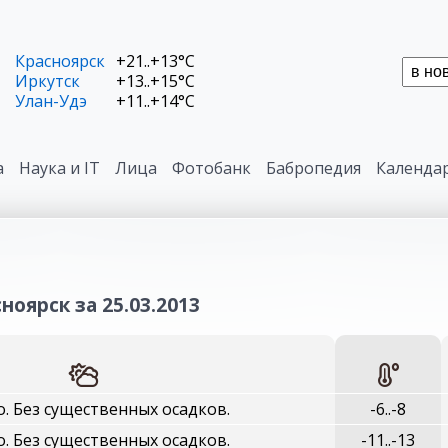
Красноярск
+21..+13°C
Иркутск
+13..+15°C
Улан-Удэ
+11..+14°C
а
Наука и IT
Лица
Фотобанк
Бабропедия
Календа
ноярск за 25.03.2013
. Без существенных осадков.
-6..-8
. Без существенных осадков.
-11..-13