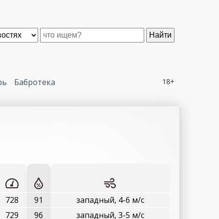
Найти
рь
Бабротека
18+
728
91
западный, 4-6 м/с
729
96
западный, 3-5 м/с