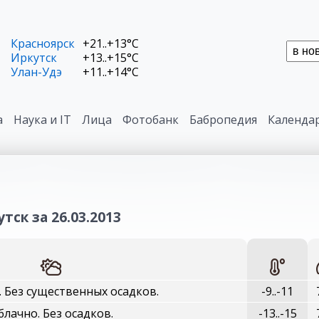
Красноярск
+21..+13°C
Иркутск
+13..+15°C
Улан-Удэ
+11..+14°C
а
Наука и IT
Лица
Фотобанк
Бабропедия
Календа
тск за 26.03.2013
 Без существенных осадков.
-9..-11
блачно. Без осадков.
-13..-15