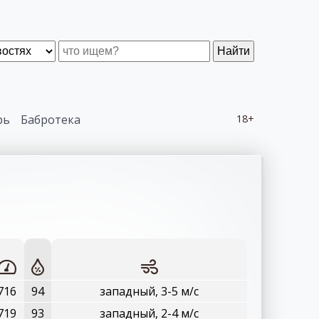
Найти
рь
Бабротека
18+
716
94
западный, 3-5 м/с
719
93
западный, 2-4 м/с