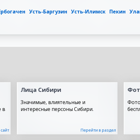
Ербогачен
Усть-Баргузин
Усть-Илимск
Пекин
Ула
Лица Сибири
Фот
Значимые, влиятельные и
Фото
 в
интересные персоны Сибири.
бесп
 сайт
Перейти в раздел