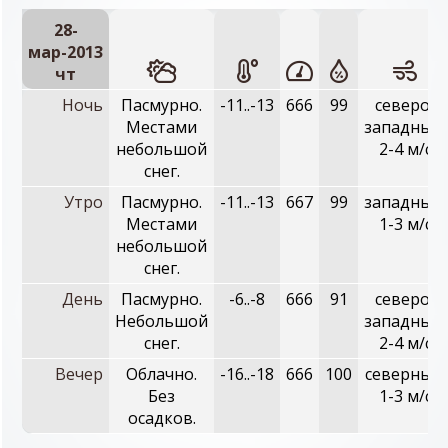
28-
мар-2013
чт
Ночь
Пасмурно.
-11..-13
666
99
северо-
Местами
западный,
небольшой
2-4 м/с
снег.
Утро
Пасмурно.
-11..-13
667
99
западный,
Местами
1-3 м/с
небольшой
снег.
День
Пасмурно.
-6..-8
666
91
северо-
Небольшой
западный,
снег.
2-4 м/с
Вечер
Облачно.
-16..-18
666
100
северный,
Без
1-3 м/с
осадков.