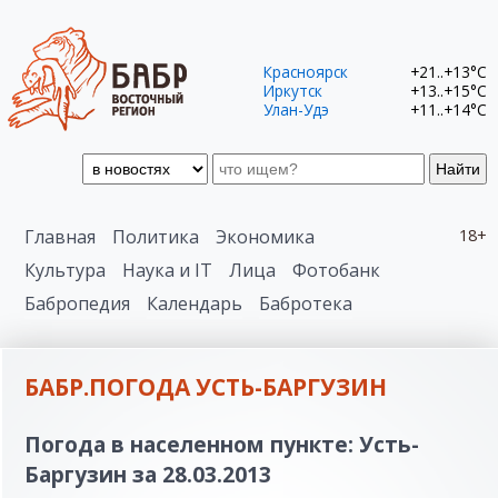
Красноярск
+21..+13°C
Иркутск
+13..+15°C
Улан-Удэ
+11..+14°C
Найти
Главная
Политика
Экономика
18+
Культура
Наука и IT
Лица
Фотобанк
Бабропедия
Календарь
Бабротека
БАБР.ПОГОДА УСТЬ-БАРГУЗИН
Погода в населенном пункте: Усть-
Баргузин за 28.03.2013