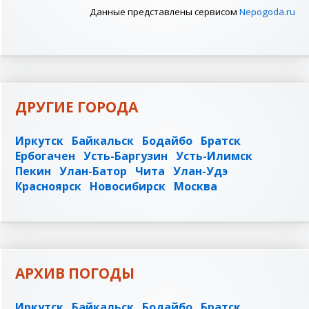
Данные представлены сервисом
Nepogoda.ru
ДРУГИЕ ГОРОДА
Иркутск
Байкальск
Бодайбо
Братск
Ербогачен
Усть-Баргузин
Усть-Илимск
Пекин
Улан-Батор
Чита
Улан-Удэ
Красноярск
Новосибирск
Москва
АРХИВ ПОГОДЫ
Иркутск
Байкальск
Бодайбо
Братск