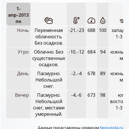
1-
апр-2013
пн
Ночь
Переменная
-21..-23
688
100
западн
облачность
1-3 м/
Без осадков.
Утро
Облачно. Без
-10..-12
684
94
южный, 
существенных
м/с
осадков.
День
Пасмурно.
-2..-4
678
89
южный, 
Небольшой
м/с
снег.
Вечер
Пасмурно.
-4..-6
673
98
юго-
Небольшой
восточн
снег, местами
1-3 м/
умеренный.
Данные представлены сервисом
Nepogoda.ru