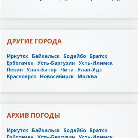
ДРУГИЕ ГОРОДА
Иркутск
Байкальск
Бодайбо
Братск
Ербогачен
Усть-Баргузин
Усть-Илимск
Пекин
Улан-Батор
Чита
Улан-Удэ
Красноярск
Новосибирск
Москва
АРХИВ ПОГОДЫ
Иркутск
Байкальск
Бодайбо
Братск
Ербогачен
Усть-Баргузин
Усть-Илимск