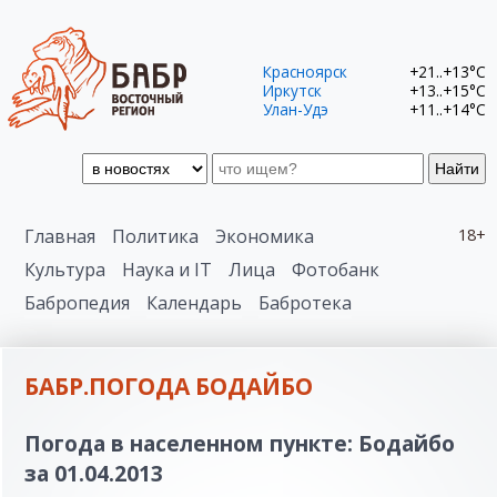
Красноярск
+21..+13°C
Иркутск
+13..+15°C
Улан-Удэ
+11..+14°C
Найти
Главная
Политика
Экономика
18+
Культура
Наука и IT
Лица
Фотобанк
Бабропедия
Календарь
Бабротека
БАБР.ПОГОДА БОДАЙБО
Погода в населенном пункте: Бодайбо
за 01.04.2013