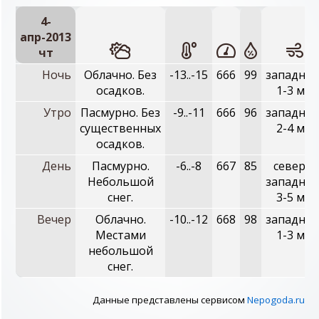
4-
апр-2013
чт
Ночь
Облачно. Без
-13..-15
666
99
западный
осадков.
1-3 м/с
Утро
Пасмурно. Без
-9..-11
666
96
западный
существенных
2-4 м/с
осадков.
День
Пасмурно.
-6..-8
667
85
северо-
Небольшой
западный
снег.
3-5 м/с
Вечер
Облачно.
-10..-12
668
98
западный
Местами
1-3 м/с
небольшой
снег.
Данные представлены сервисом
Nepogoda.ru