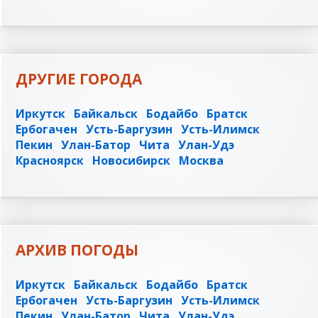
ДРУГИЕ ГОРОДА
Иркутск
Байкальск
Бодайбо
Братск
Ербогачен
Усть-Баргузин
Усть-Илимск
Пекин
Улан-Батор
Чита
Улан-Удэ
Красноярск
Новосибирск
Москва
АРХИВ ПОГОДЫ
Иркутск
Байкальск
Бодайбо
Братск
Ербогачен
Усть-Баргузин
Усть-Илимск
Пекин
Улан-Батор
Чита
Улан-Удэ