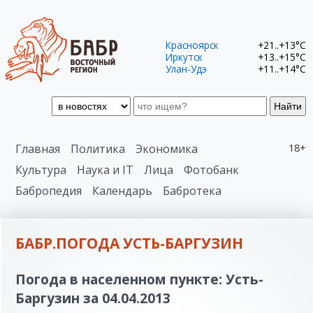
Красноярск
+21..+13°C
Иркутск
+13..+15°C
Улан-Удэ
+11..+14°C
Найти
Главная
Политика
Экономика
18+
Культура
Наука и IT
Лица
Фотобанк
Бабропедия
Календарь
Бабротека
БАБР.ПОГОДА УСТЬ-БАРГУЗИН
Погода в населенном пункте: Усть-
Баргузин за 04.04.2013