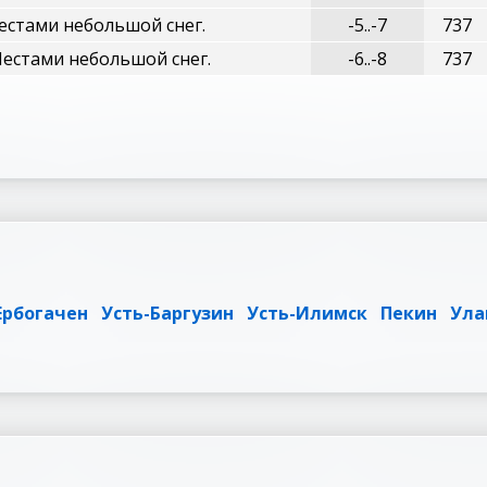
естами небольшой снег.
-5..-7
737
естами небольшой снег.
-6..-8
737
Ербогачен
Усть-Баргузин
Усть-Илимск
Пекин
Ула