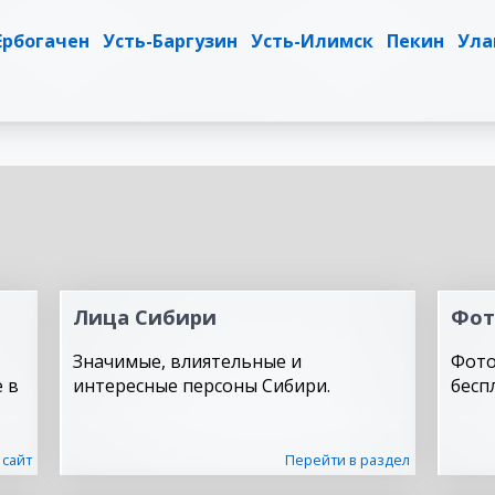
Ербогачен
Усть-Баргузин
Усть-Илимск
Пекин
Ула
Лица Сибири
Фот
Значимые, влиятельные и
Фото
 в
интересные персоны Сибири.
бесп
 сайт
Перейти в раздел