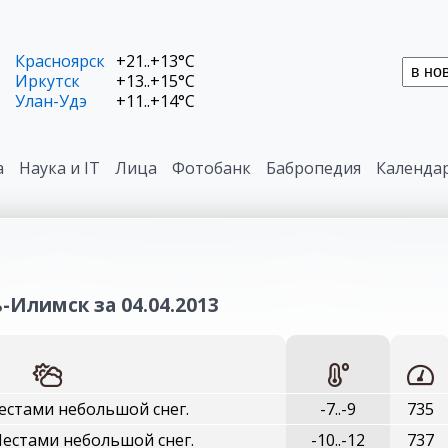
Красноярск
+21..+13°C
Иркутск
+13..+15°C
Улан-Удэ
+11..+14°C
а
Наука и IT
Лица
Фотобанк
Бабропедия
Календа
-Илимск за 04.04.2013
естами небольшой снег.
-7..-9
735
естами небольшой снег.
-10..-12
737