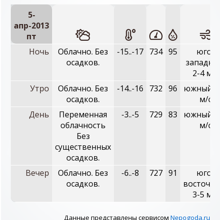
5-
апр-2013
пт
Ночь
Облачно. Без
-15..-17
734
95
юго-
осадков.
западны
2-4 м/с
Утро
Облачно. Без
-14..-16
732
96
южный, 1
осадков.
м/с
День
Переменная
-3..-5
729
83
южный, 3
облачность
м/с
Без
существенных
осадков.
Вечер
Облачно. Без
-6..-8
727
91
юго-
осадков.
восточны
3-5 м/с
Данные представлены сервисом
Nepogoda.ru