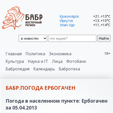
Красноярск
+21..+13°C
Иркутск
+13..+15°C
Улан-Удэ
+11..+14°C
Найти
Главная
Политика
Экономика
18+
Культура
Наука и IT
Лица
Фотобанк
Бабропедия
Календарь
Бабротека
БАБР.ПОГОДА ЕРБОГАЧЕН
Погода в населенном пункте: Ербогачен
за 05.04.2013