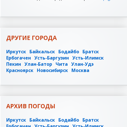
ДРУГИЕ ГОРОДА
Иркутск
Байкальск
Бодайбо
Братск
Ербогачен
Усть-Баргузин
Усть-Илимск
Пекин
Улан-Батор
Чита
Улан-Удэ
Красноярск
Новосибирск
Москва
АРХИВ ПОГОДЫ
Иркутск
Байкальск
Бодайбо
Братск
Ербогачен
Усть-Баргузин
Усть-Илимск