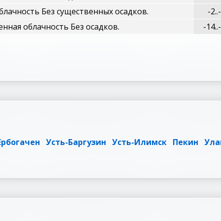
блачность Без существенных осадков.
-2..
нная облачность Без осадков.
-14..
Ербогачен
Усть-Баргузин
Усть-Илимск
Пекин
Ула