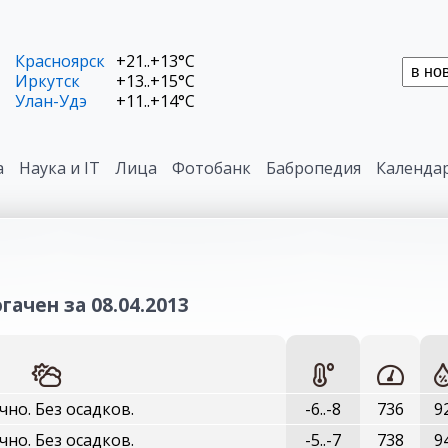
Красноярск
+21..+13°C
Иркутск
+13..+15°C
Улан-Удэ
+11..+14°C
а
Наука и IT
Лица
Фотобанк
Бабропедия
Календа
гачен за 08.04.2013
чно. Без осадков.
-6..-8
736
9
чно. Без осадков.
-5..-7
738
9