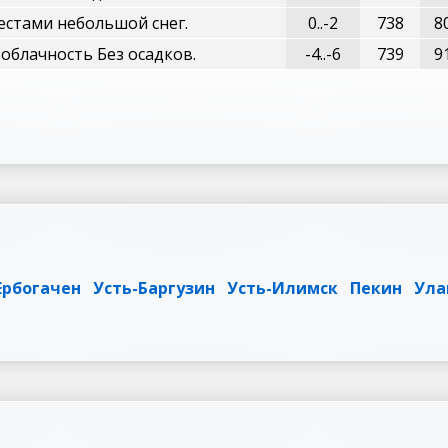
естами небольшой снег.
0..-2
738
8
облачность Без осадков.
-4..-6
739
9
Ербогачен
Усть-Баргузин
Усть-Илимск
Пекин
Ула