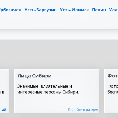
Ербогачен
Усть-Баргузин
Усть-Илимск
Пекин
Ула
Лица Сибири
Фот
Значимые, влиятельные и
Фото
 в
интересные персоны Сибири.
бесп
 сайт
Перейти в раздел