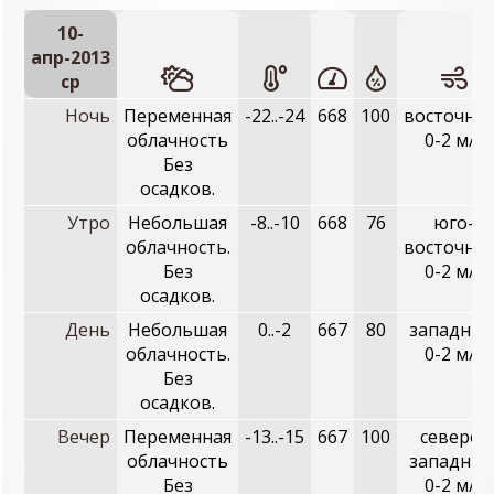
10-
апр-2013
ср
Ночь
Переменная
-22..-24
668
100
восточный
облачность
0-2 м/с
Без
осадков.
Утро
Небольшая
-8..-10
668
76
юго-
облачность.
восточный
Без
0-2 м/с
осадков.
День
Небольшая
0..-2
667
80
западный
облачность.
0-2 м/с
Без
осадков.
Вечер
Переменная
-13..-15
667
100
северо-
облачность
западный
Без
0-2 м/с