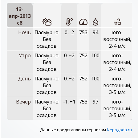
13-
апр-2013
сб
Ночь
Пасмурно.
0..-2
753
94
юго-
Без
восточный,
осадков.
2-4 м/с
Утро
Пасмурно.
0..+2
752
100
юго-
Без
восточный,
осадков.
2-4 м/с
День
Пасмурно.
0..+2
752
100
юго-
Без
восточный,
осадков.
3-5 м/с
Вечер
Пасмурно.
-1..+1
753
97
юго-
Без
восточный,
осадков.
3-5 м/с
Данные представлены сервисом
Nepogoda.ru