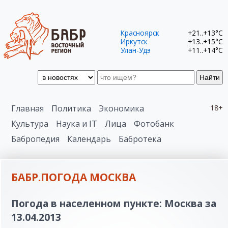
Красноярск
+21..+13°C
Иркутск
+13..+15°C
Улан-Удэ
+11..+14°C
Найти
Главная
Политика
Экономика
18+
Культура
Наука и IT
Лица
Фотобанк
Бабропедия
Календарь
Бабротека
БАБР.ПОГОДА МОСКВА
Погода в населенном пункте: Москва за
13.04.2013