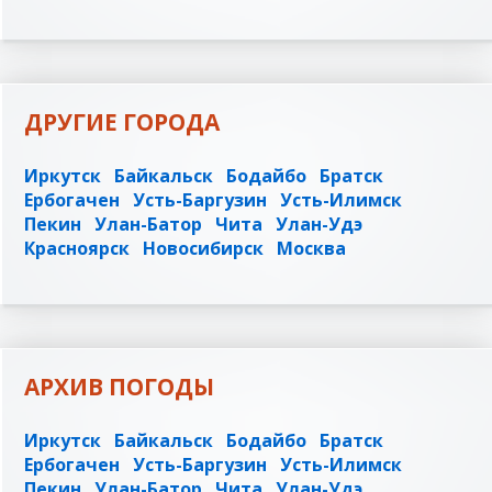
ДРУГИЕ ГОРОДА
Иркутск
Байкальск
Бодайбо
Братск
Ербогачен
Усть-Баргузин
Усть-Илимск
Пекин
Улан-Батор
Чита
Улан-Удэ
Красноярск
Новосибирск
Москва
АРХИВ ПОГОДЫ
Иркутск
Байкальск
Бодайбо
Братск
Ербогачен
Усть-Баргузин
Усть-Илимск
Пекин
Улан-Батор
Чита
Улан-Удэ