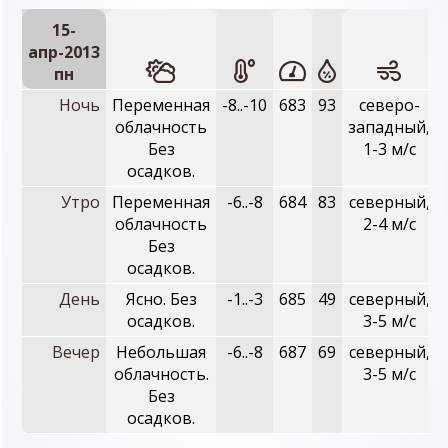
15-
апр-2013
пн
Ночь
Переменная
-8..-10
683
93
северо-
облачность
западный,
Без
1-3 м/с
осадков.
Утро
Переменная
-6..-8
684
83
северный,
облачность
2-4 м/с
Без
осадков.
День
Ясно. Без
-1..-3
685
49
северный,
осадков.
3-5 м/с
Вечер
Небольшая
-6..-8
687
69
северный,
облачность.
3-5 м/с
Без
осадков.