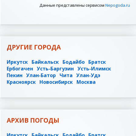
Данные представлены сервисом
Nepogoda.ru
ДРУГИЕ ГОРОДА
Иркутск
Байкальск
Бодайбо
Братск
Ербогачен
Усть-Баргузин
Усть-Илимск
Пекин
Улан-Батор
Чита
Улан-Удэ
Красноярск
Новосибирск
Москва
АРХИВ ПОГОДЫ
Иркутск
Байкальск
Бодайбо
Братск