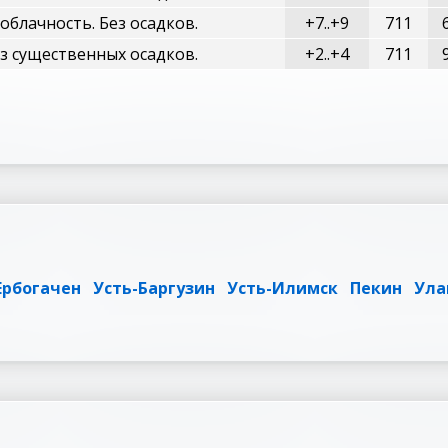
блачность. Без осадков.
+7..+9
711
з существенных осадков.
+2..+4
711
Ербогачен
Усть-Баргузин
Усть-Илимск
Пекин
Ула