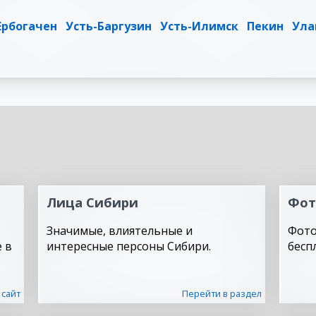
Ербогачен
Усть-Баргузин
Усть-Илимск
Пекин
Ула
Лица Сибири
Фот
Значимые, влиятельные и
Фото
 в
интересные персоны Сибири.
бесп
 сайт
Перейти в раздел