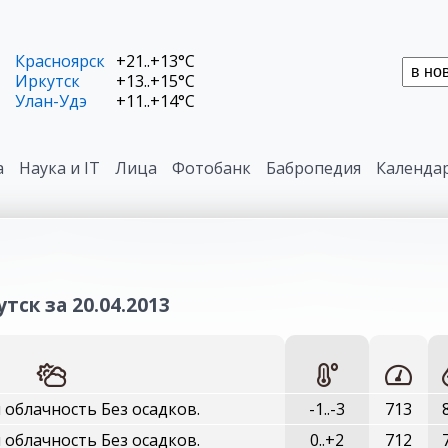
Красноярск
+21..+13°C
Иркутск
+13..+15°C
Улан-Удэ
+11..+14°C
а
Наука и IT
Лица
Фотобанк
Бабропедия
Календа
тск за 20.04.2013
облачность Без осадков.
-1..-3
713
облачность Без осадков.
0..+2
712