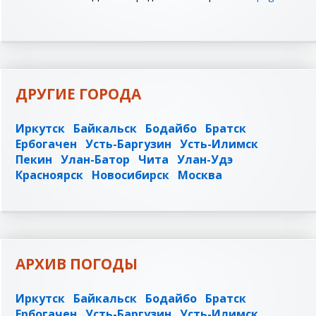
ДРУГИЕ ГОРОДА
Иркутск
Байкальск
Бодайбо
Братск
Ербогачен
Усть-Баргузин
Усть-Илимск
Пекин
Улан-Батор
Чита
Улан-Удэ
Красноярск
Новосибирск
Москва
АРХИВ ПОГОДЫ
Иркутск
Байкальск
Бодайбо
Братск
Ербогачен
Усть-Баргузин
Усть-Илимск