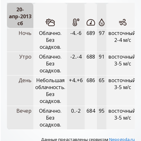
20-
апр-2013
сб
Ночь
Облачно.
-4..-6
689
97
восточный,
Без
2-4 м/с
осадков.
Утро
Облачно.
-2..-4
688
91
восточный,
Без
3-5 м/с
осадков.
День
Небольшая
+4..+6
686
65
восточный,
облачность.
3-5 м/с
Без
осадков.
Вечер
Облачно.
0..-2
684
95
восточный,
Без
3-5 м/с
осадков.
Данные представлены сервисом
Nepogoda.ru