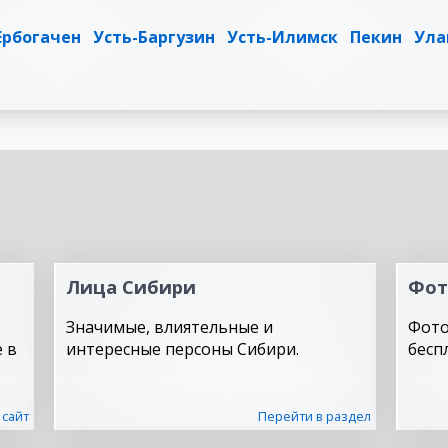
Ербогачен
Усть-Баргузин
Усть-Илимск
Пекин
Ула
Лица Сибири
Фот
Значимые, влиятельные и
Фото
 в
интересные персоны Сибири.
бесп
 сайт
Перейти в раздел