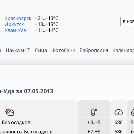
Красноярск
+21..+13°C
Иркутск
+13..+15°C
Улан-Удэ
+11..+14°C
а
Наука и IT
Лица
Фотобанк
Бабропедия
Календа
-Удэ за 07.05.2013
. Без осадков.
+3..+5
686
5
ачность. Без осадков.
+7..+9
686
6