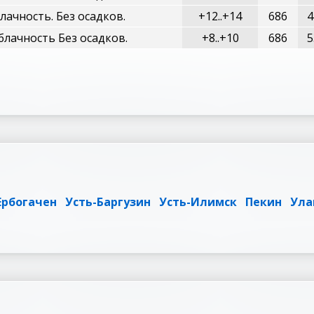
ачность. Без осадков.
+12..+14
686
4
лачность Без осадков.
+8..+10
686
5
Ербогачен
Усть-Баргузин
Усть-Илимск
Пекин
Ула